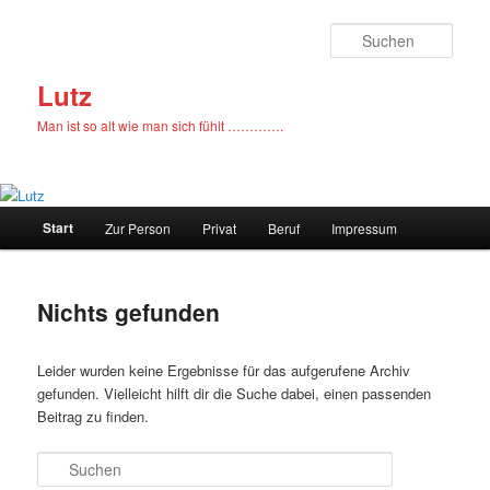
Zum
Zum
primären
sekundären
Such
Inhalt
Inhalt
springen
springen
Lutz
Man ist so alt wie man sich fühlt ………….
Hauptmenü
Start
Zur Person
Privat
Beruf
Impressum
Nichts gefunden
Leider wurden keine Ergebnisse für das aufgerufene Archiv
gefunden. Vielleicht hilft dir die Suche dabei, einen passenden
Beitrag zu finden.
Suchen